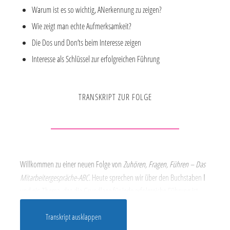
Warum ist es so wichtig, ANerkennung zu zeigen?
Wie zeigt man echte Aufmerksamkeit?
Die Dos und Don’ts beim Interesse zeigen
Interesse als Schlüssel zur erfolgreichen Führung
TRANSKRIPT ZUR FOLGE
Willkommen zu einer neuen Folge von
Zuhören, Fragen, Führen – Das
Mitarbeitergespräche-ABC
. Heute sprechen wir über den Buchstaben
I
und ein Thema, das die Grundlage für jede erfolgreiche Führung ist
Interesse zeigen
.
Transkript ausklappen
Echtes Interesse an den Bedürfnissen, Zielen und Herausforderungen